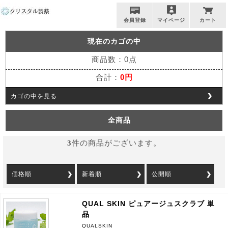
会員登録
マイページ
カート
現在のカゴの中
商品数：0点
合計：
0円
カゴの中を見る
全商品
3
件の商品がございます。
価格順
新着順
公開順
QUAL SKIN ピュアージュスクラブ 単
品
QUALSKIN