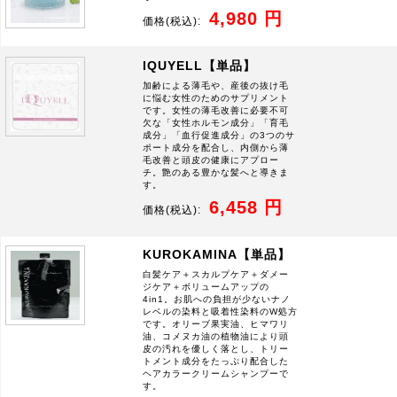
4,980 円
価格
(税込):
IQUYELL【単品】
加齢による薄毛や、産後の抜け毛
に悩む女性のためのサプリメント
です。女性の薄毛改善に必要不可
欠な「女性ホルモン成分」「育毛
成分」「血行促進成分」の3つのサ
ポート成分を配合し、内側から薄
毛改善と頭皮の健康にアプロー
チ。艶のある豊かな髪へと導きま
す。
6,458 円
価格
(税込):
KUROKAMINA【単品】
白髪ケア＋スカルプケア＋ダメー
ジケア＋ボリュームアップの
4in1。お肌への負担が少ないナノ
レベルの染料と吸着性染料のW処方
です。オリーブ果実油、ヒマワリ
油、コメヌカ油の植物油により頭
皮の汚れを優しく落とし、トリー
トメント成分をたっぷり配合した
ヘアカラークリームシャンプーで
す。